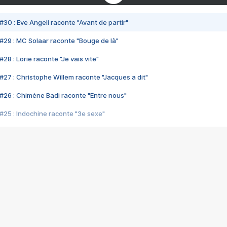
#30 : Eve Angeli raconte "Avant de partir"
#29 : MC Solaar raconte "Bouge de là"
28 : Lorie raconte "Je vais vite"
#27 : Christophe Willem raconte "Jacques a dit"
#26 : Chimène Badi raconte "Entre nous"
#25 : Indochine raconte "3e sexe"
#24 : Zaho raconte "C'est chelou"
#23 : Patrick Bruel raconte "Au café des délices"
#22 : Kyo raconte "Le chemin"
#21 : Nolwenn Leroy raconte "Cassé"
#20 : Patrick Hernandez raconte "Born to be alive"
#19 : Lorie raconte "Près de moi"