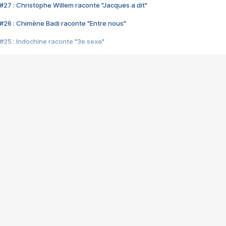
#27 : Christophe Willem raconte "Jacques a dit"
#26 : Chimène Badi raconte "Entre nous"
#25 : Indochine raconte "3e sexe"
#24 : Zaho raconte "C'est chelou"
#23 : Patrick Bruel raconte "Au café des délices"
#22 : Kyo raconte "Le chemin"
#21 : Nolwenn Leroy raconte "Cassé"
#20 : Patrick Hernandez raconte "Born to be alive"
#19 : Lorie raconte "Près de moi"
#18 : Michael Jones raconte "A nos actes manqués" (avec Jean-Jacque
#17 : Khaled raconte "Aïcha"
#16 : Corneille raconte "Parce qu'on vient de loin"
#15 : Indochine raconte "L'aventurier"