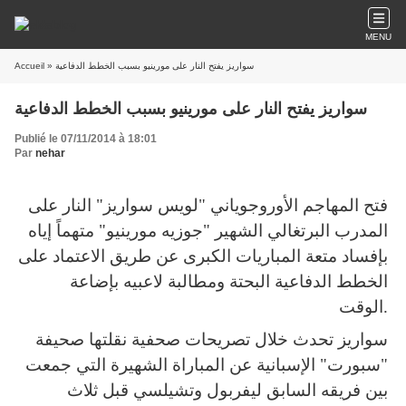
MENU
Accueil
» سواريز يفتح النار على مورينيو بسبب الخطط الدفاعية
سواريز يفتح النار على مورينيو بسبب الخطط الدفاعية
Publié le 07/11/2014 à 18:01
Par
nehar
فتح المهاجم الأوروجوياني "لويس سواريز" النار على
المدرب البرتغالي الشهير "جوزيه مورينيو" متهماً إياه
بإفساد متعة المباريات الكبرى عن طريق الاعتماد على
الخطط الدفاعية البحتة ومطالبة لاعبيه بإضاعة
الوقت.
سواريز تحدث خلال تصريحات صحفية نقلتها صحيفة
"سبورت" الإسبانية عن المباراة الشهيرة التي جمعت
بين فريقه السابق ليفربول وتشيلسي قبل ثلاث