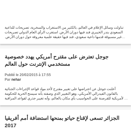
تناولت وسائل الإعلام في العالم، بالكثير من الاستغراب والسخرية، تصريحات للداعية
السعودي بندر الخيبري فند فيها دوران الأرض. استغرب الرأي العام الدولي تصريحات
غير مسبوقة قدمها داعية سعودي، فند فيها حقيقة علمية معروفة حول دوران الأرض.
ويعتقد هذا الشيخ أن...
جوجل تعترض على مقترح أمريكي يهدد خصوصية
مستخدمي الإنترنت حول العالم
Publié le 20/02/2015 à 17:55
Par
nehar
أعلنت جوجل عن اعتراضها على تغيير مقترح لأحد مواد قواعد الإجراءات الجنائية
بالقانون الفيدرالي الأمريكي، وهو التغيير الذي وصفته بأنه سيمنح الحرية للحكومة
الأمريكية للقرصنة على الحواسيب بأي مكان بالعالم، وأنه تغيير جذري لقواعد المراقبة
الإلكترونية. وأوضحت...
الجزائر تسعى لإقناع حياتو بمنحها استضافة أمم أفريقيا
2017