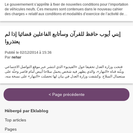
Le gouvernement s’apprête à fixer de nouvelles conditions pour l’importation
de véhicules neufs. Ces mesures sont contenues dans le nouveau cahier
des charges « relatif aux conditions et modalités d’exercice de l’activité de
commercialisation de véhicules...
إبني أيوب حافظ للقرآن وسأتابع الفاعلين قضائيا إذا لم
يعتذروا
Publié le 02/12/2014 à 15:36
Par
nehar
فتحت وزارة العدل تحقيقا حول «الفيديو» الذي انتشر عبر موقع التواصل الاجتماعي
وبثّته قناة «النهار»، والذي يظهر فيه شخص يحمل سلاحا أبيض أمام قاصر وحثّه على
استعمال السلاح .وكشفت وزارة العدل في بيان لها تحصلت «النهار» على نسخة منه،
أن تعليمات أعطيت من طرف...
< Page précédente
Hébergé par Eklablog
Top articles
Pages