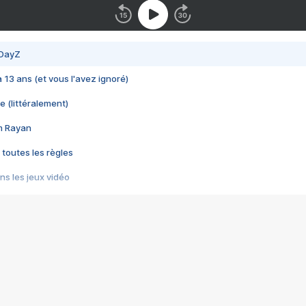
 DayZ
 a 13 ans (et vous l'avez ignoré)
e (littéralement)
im Rayan
 toutes les règles
s les jeux vidéo
us choquant de Rockstar ? - Le scandale BULLY
e plus moche de Steam
du RÊVE tourne au CAUCHEMAR
pendant 8 heures
it… à tort