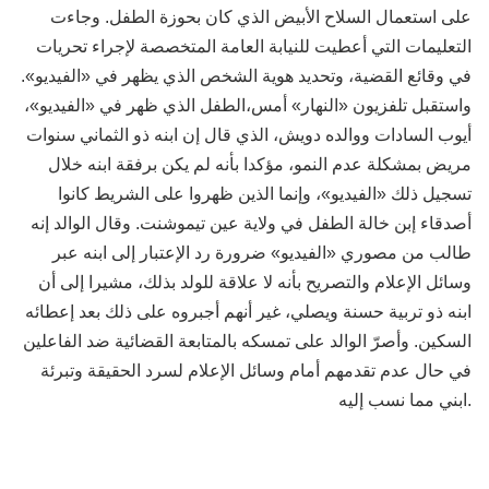
على استعمال السلاح الأبيض الذي كان بحوزة الطفل. وجاءت
التعليمات التي أعطيت للنيابة العامة المتخصصة لإجراء تحريات
في وقائع القضية، وتحديد هوية الشخص الذي يظهر في «الفيديو».
واستقبل تلفزيون «النهار» أمس،الطفل الذي ظهر في «الفيديو»،
أيوب السادات ووالده دويش، الذي قال إن ابنه ذو الثماني سنوات
مريض بمشكلة عدم النمو، مؤكدا بأنه لم يكن برفقة ابنه خلال
تسجيل ذلك «الفيديو»، وإنما الذين ظهروا على الشريط كانوا
أصدقاء إبن خالة الطفل في ولاية عين تيموشنت. وقال الوالد إنه
طالب من مصوري «الفيديو» ضرورة رد الإعتبار إلى ابنه عبر
وسائل الإعلام والتصريح بأنه لا علاقة للولد بذلك، مشيرا إلى أن
ابنه ذو تربية حسنة ويصلي، غير أنهم أجبروه على ذلك بعد إعطائه
السكين. وأصرّ الوالد على تمسكه بالمتابعة القضائية ضد الفاعلين
في حال عدم تقدمهم أمام وسائل الإعلام لسرد الحقيقة وتبرئة
ابني مما نسب إليه.