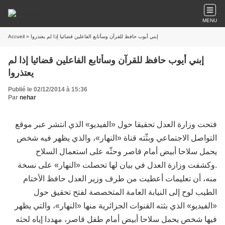
MENU
Accueil
» إبني أيوب حافظ للقرآن وسأتابع الفاعلين قضائيا إذا لم يعتذروا
إبني أيوب حافظ للقرآن وسأتابع الفاعلين قضائيا إذا لم
يعتذروا
Publié le 02/12/2014 à 15:36
Par
nehar
فتحت وزارة العدل تحقيقا حول «الفيديو» الذي انتشر عبر موقع
التواصل الاجتماعي وبثّته قناة «النهار»، والذي يظهر فيه شخص
يحمل سلاحا أبيض أمام قاصر وحثّه على استعمال السلاح
.وكشفت وزارة العدل في بيان لها تحصلت «النهار» على نسخة
منه، أن تعليمات أعطيت من طرف وزير العدل حافظ الأختام
الطيب لوح إلى النيابة العامة المتخصصة لفتح تحقيق حول
«الفيديو» الذي بثته القنوات الجزائرية منها «النهار»، والتي يظهر
فيها شخص يحمل سلاحا أبيض أمام طفل قاصر، مهددا إياه لحثه