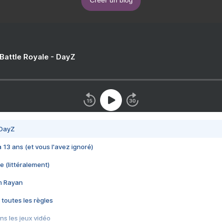
Créer un blog
 Battle Royale - DayZ
 DayZ
 a 13 ans (et vous l'avez ignoré)
e (littéralement)
im Rayan
 toutes les règles
s les jeux vidéo