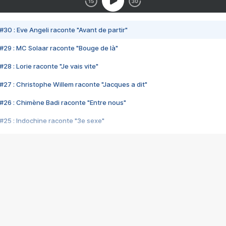
#30 : Eve Angeli raconte "Avant de partir"
#29 : MC Solaar raconte "Bouge de là"
28 : Lorie raconte "Je vais vite"
#27 : Christophe Willem raconte "Jacques a dit"
#26 : Chimène Badi raconte "Entre nous"
#25 : Indochine raconte "3e sexe"
#24 : Zaho raconte "C'est chelou"
#23 : Patrick Bruel raconte "Au café des délices"
#22 : Kyo raconte "Le chemin"
#21 : Nolwenn Leroy raconte "Cassé"
#20 : Patrick Hernandez raconte "Born to be alive"