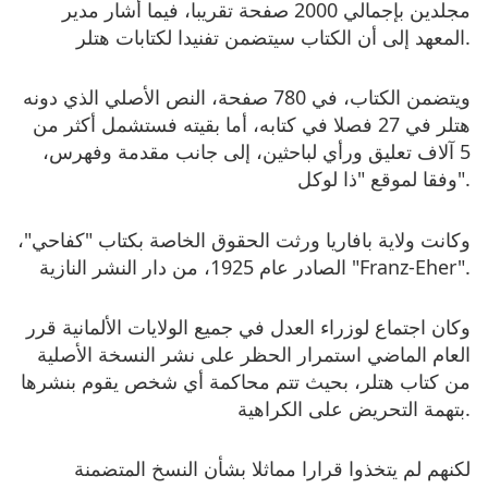
مجلدين بإجمالي 2000 صفحة تقريبا، فيما أشار مدير
المعهد إلى أن الكتاب سيتضمن تفنيدا لكتابات هتلر.
ويتضمن الكتاب، في 780 صفحة، النص الأصلي الذي دونه
هتلر في 27 فصلا في كتابه، أما بقيته فستشمل أكثر من
5 آلاف تعليق ورأي لباحثين، إلى جانب مقدمة وفهرس،
وفقا لموقع "ذا لوكل".
وكانت ولاية بافاريا ورثت الحقوق الخاصة بكتاب "كفاحي"،
الصادر عام 1925، من دار النشر النازية "Franz-Eher".
وكان اجتماع لوزراء العدل في جميع الولايات الألمانية قرر
العام الماضي استمرار الحظر على نشر النسخة الأصلية
من كتاب هتلر، بحيث تتم محاكمة أي شخص يقوم بنشرها
بتهمة التحريض على الكراهية.
لكنهم لم يتخذوا قرارا مماثلا بشأن النسخ المتضمنة