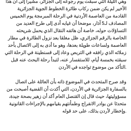
وهي الليلة التي سبقت يوم رجوعه إلى الجزائر، مشيرا إلى أن هذا
الأخير لم يكن ضمن ركاب طائرة الخطوط الجوية الجزائرية
القادمة من العاصمة الأردنية في الرحلة المبرمجة يوم الخميس
المصادف لـ5 آذار، موضحا أن غيابه أدى إلى طرح العديد من
التساؤلات حوله، خاصة أن هاتفه النقال الذي يحمل شريحته
الخاصة بالرقم الجزائري، ظل مغلقا بعد نزول الطائرة في مطار
العاصمة ولساعات طويلة بعدها، وهو ما أدى به إلى الاتصال بأحد
زملائه الذي رافقه في التربص وعاد إلى قسنطينة في الرحلة التي
سبقته بخمسة أيام، للاستفسار عنه، لتبدأ رحلة البحث عنه قبل
التأكد من موضوع تواجده في الأردن.
وقد صرح المتحدث في الموضوع ذاته بأن العائلة على اتصال
بالسفارة الجزائرية في الأردن، التي أكدت أن القضية أصبحت من
مسؤوليتها، حيث قال إن القنصل العام أكد أن زهير بصحة جيدة،
متحدثا عن بوادر الانفراج وطمأنتهم بقيامهم بالإجراءات القانونية
وإخطار لأردن بذلك، على حد قوله.