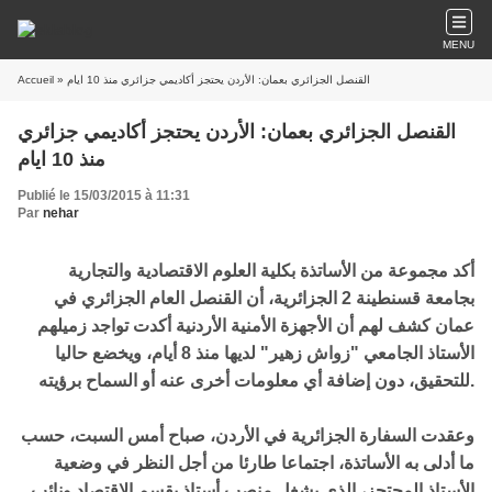
MENU
Accueil
» القنصل الجزائري بعمان: الأردن يحتجز أكاديمي جزائري منذ 10 ايام
القنصل الجزائري بعمان: الأردن يحتجز أكاديمي جزائري
منذ 10 ايام
Publié le 15/03/2015 à 11:31
Par
nehar
أكد مجموعة من الأساتذة بكلية العلوم الاقتصادية والتجارية
بجامعة قسنطينة 2 الجزائرية، أن القنصل العام الجزائري في
عمان كشف لهم أن الأجهزة الأمنية الأردنية أكدت تواجد زميلهم
الأستاذ الجامعي "زواش زهير" لديها منذ 8 أيام، ويخضع حاليا
للتحقيق، دون إضافة أي معلومات أخرى عنه أو السماح برؤيته.
وعقدت السفارة الجزائرية في الأردن، صباح أمس السبت، حسب
ما أدلى به الأساتذة، اجتماعا طارئا من أجل النظر في وضعية
الأستاذ المحتجز، الذي يشغل منصب أستاذ بقسم الاقتصاد ونائب