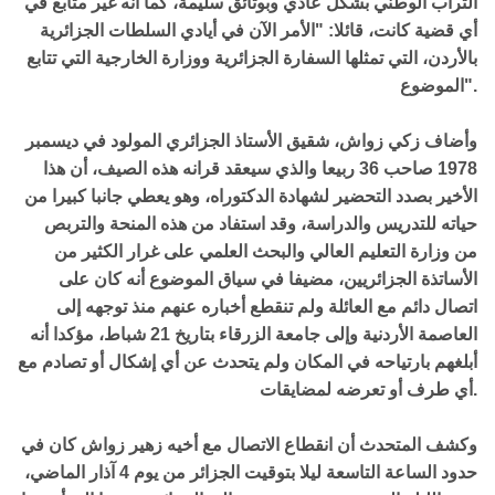
التراب الوطني بشكل عادي وبوثائق سليمة، كما أنه غير متابع في
أي قضية كانت، قائلا: "الأمر الآن في أيادي السلطات الجزائرية
بالأردن، التي تمثلها السفارة الجزائرية ووزارة الخارجية التي تتابع
الموضوع".
وأضاف زكي زواش، شقيق الأستاذ الجزائري المولود في ديسمبر
1978 صاحب 36 ربيعا والذي سيعقد قرانه هذه الصيف، أن هذا
الأخير بصدد التحضير لشهادة الدكتوراه، وهو يعطي جانبا كبيرا من
حياته للتدريس والدراسة، وقد استفاد من هذه المنحة والتربص
من وزارة التعليم العالي والبحث العلمي على غرار الكثير من
الأساتذة الجزائريين، مضيفا في سياق الموضوع أنه كان على
اتصال دائم مع العائلة ولم تنقطع أخباره عنهم منذ توجهه إلى
العاصمة الأردنية وإلى جامعة الزرقاء بتاريخ 21 شباط، مؤكدا أنه
أبلغهم بارتياحه في المكان ولم يتحدث عن أي إشكال أو تصادم مع
أي طرف أو تعرضه لمضايقات.
وكشف المتحدث أن انقطاع الاتصال مع أخيه زهير زواش كان في
حدود الساعة التاسعة ليلا بتوقيت الجزائر من يوم 4 آذار الماضي،