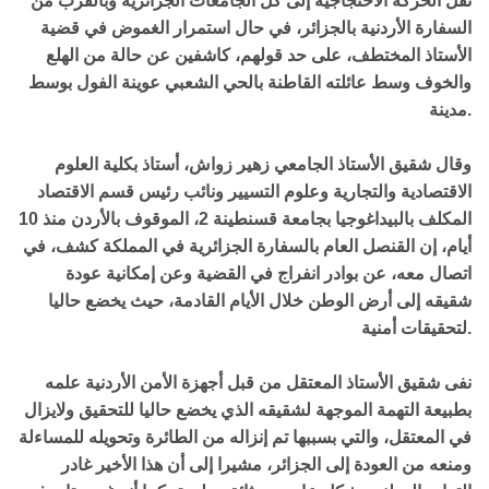
نقل الحركة الاحتجاجية إلى كل الجامعات الجزائرية وبالقرب من
السفارة الأردنية بالجزائر، في حال استمرار الغموض في قضية
الأستاذ المختطف، على حد قولهم، كاشفين عن حالة من الهلع
والخوف وسط عائلته القاطنة بالحي الشعبي عوينة الفول بوسط
مدينة.
وقال شقيق الأستاذ الجامعي زهير زواش، أستاذ بكلية العلوم
الاقتصادية والتجارية وعلوم التسيير ونائب رئيس قسم الاقتصاد
المكلف بالبيداغوجيا بجامعة قسنطينة 2، الموقوف بالأردن منذ 10
أيام، إن القنصل العام بالسفارة الجزائرية في المملكة كشف، في
اتصال معه، عن بوادر انفراج في القضية وعن إمكانية عودة
شقيقه إلى أرض الوطن خلال الأيام القادمة، حيث يخضع حاليا
لتحقيقات أمنية.
نفى شقيق الأستاذ المعتقل من قبل أجهزة الأمن الأردنية علمه
بطبيعة التهمة الموجهة لشقيقه الذي يخضع حاليا للتحقيق ولايزال
في المعتقل، والتي بسببها تم إنزاله من الطائرة وتحويله للمساءلة
ومنعه من العودة إلى الجزائر، مشيرا إلى أن هذا الأخير غادر