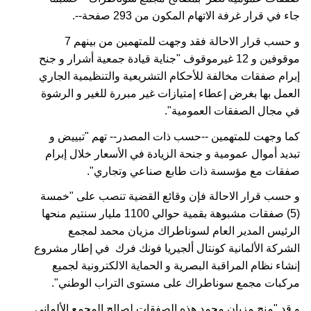
جاء في قرار غرفة الاتهام المكون من 293 صفحة--.
و حسب قرار الاحالة فقد وجهت للمتهمين من بينهم 7
موقوفين و 12 غيرموقوف "جناية قيادة جمعية أشرار و جنح
إبرام صفقات مخالفة للأحكام التشريعية والتنظيمية الجاري
العمل بها بغرض إعطاء إمتيازات غير مبررة للغير و الرشوة
في مجال الصفقات العمومية".
كما وجهت للمتهمين --حسب ذات المصدر-- تهم "تبييض و
تبديد أموال عمومية و جنحة الزيادة في الأسعار خلال إبرام
صفقات مع مؤسسة ذات طابع صناعي وتجاري".
و حسب قرار الاحالة فإن وقائع القضية تنصب على "خمسة
(5) صفقات مشبوهة بقمية حوالي 1100 مليار سنتيم منحها
الرئيس المدير العام لسوناطراك مزيان محمد لمجمع
الشركة الألمانية كونتال ألجيريا فونك فرك في إطار مشروع
إنشاء نظام المراقبة البصرية و الحماية الالكترونية لجميع
مركبات مجمع سوناطراك على مستوى التراب الوطني".
و قد "منح مزيان محمد هذه الصفقات لصالح المجمع الألماني