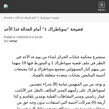
MENU
Accueil
» فضيحة "سوناطراك 1" أمام العدالة غدا الأحد
فضيحة "سوناطراك 1" أمام العدالة غدا الأحد
Publié le 14/03/2015 à 20:48
Par
nehar
ستشرع محكمة جنايات الجزائر ابتداء من يوم غد الأحد في
النظر في ملف قضية سوناطراك 1 و المتورط فيها 19 متهما
من بينهم كبار المسؤولين بمجمع سوناطراك و كذا مجمعات
أجنبية المتابعين بجنايات متعددة متعلقة بالفساد.
و يوجد من بين المتهمين ثمانية (8) مدراء تنفيذيين
لسوناطراك على رأسهم المدير المكلف بالنقل عبر الأنابيب
عمار زناسني ومدير النشاطات القبلية بومدين بلقاسم و كذا
أربعة (4) شركات أجنبية التي استفادت بدون وجه حق من
صفقات عمومية تضر بمصالح مجمع سوناطراك-- حسبما