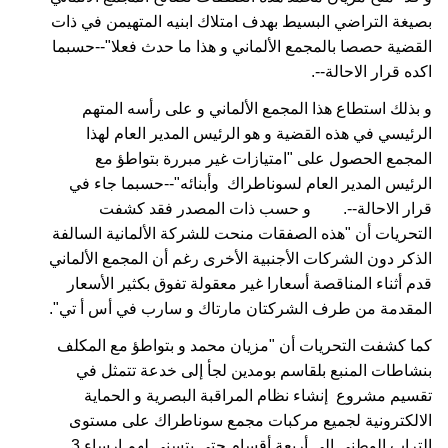
بصيغة التراضي البسيط بهدف امتلاك ابنيه المتهيمن في ذات
القضية حصصا بالمجمع الألماني و هذا ما حدث فعلا"--حسبما
اكده قرار الاحالة--.
و بذلك استطاع هذا المجمع الألماني و على رأسه المتهم
الرئيسي في هذه القضية و هو الرئيس المدير العام لهذا
المجمع الحصول على "امتيازات غير مبررة بتواطؤ مع
الرئيس المدير العام لسوناطراك وأبنائه"--حسبما جاء في
قرار الاحالة--. و حسب ذات المصدر فقد كشفت
التحريات أن "هذه الصفقات منحت للشركة الألمانية السالفة
الذكر دون الشركات الأجنبية الأخرى رغم أن المجمع الألماني
قدم أثناء المناقصة أسعارا غير معقولة تفوق بكثير الأسعار
المقدمة من طرف الشركتان مارتاك و سارب في أس أ تي".
كما كشفت التحريات أن "مزيان محمد و بتواطؤ مع المكلف
بنشاطات المنبع بلقاسم بومدين لجأ إلى خدعة تتمثل في
تقسيم مشروع إنشاء نظام المراقبة البصرية و الحماية
الالكترونية لجميع مركبات مجمع سوناطراك على مستوى
التراب الوطني إلى أربعة أقسام حتى يتسنى لهم إرساء 3