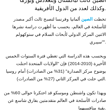
الصين كانت لباكستان وبنغلادش وبورما
وكذلك لعدد من الدول الأفريقية.
تخطت
الصين
ألمانيا وفرنسا لتصبح ثالث أكبر مصدر
للأسلحة في العالم، بحسب ما أظهرت دراسة نشرها
الاثنين المركز الدولي لأبحاث السلام في ستوكهولم
"سيبري".
وبحسب هذه الدراسة التي تغطي فترة السنوات الخمس
الأخيرة (2010-2014) فإن "الولايات المتحدة احتلت
بوضوح مركز الصدارة" (31% من الصادرات) أمام روسيا
التي حلت في المركز الثاني (27% من الصادرات).
وبهذا تكون واشنطن وموسكو قد احتكرتا حوالى 60% من
صادرات الأسلحة في العالم متقدمتين بفارق شاسع عن
بقية منافسيهما.