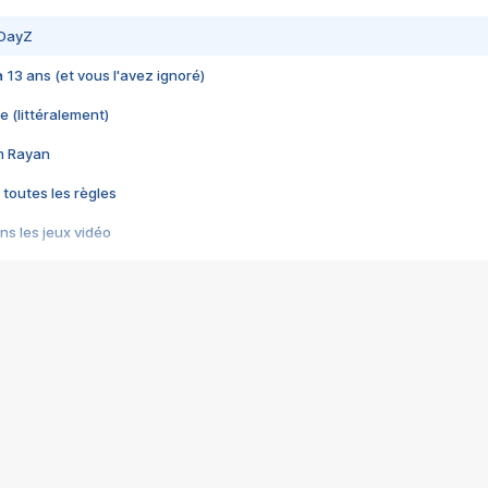
 DayZ
 a 13 ans (et vous l'avez ignoré)
e (littéralement)
im Rayan
 toutes les règles
s les jeux vidéo
us choquant de Rockstar ? - Le scandale BULLY
e plus moche de Steam
du RÊVE tourne au CAUCHEMAR
pendant 8 heures
it… à tort
umiliés par un jeu vidéo