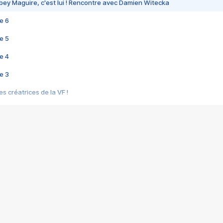
bey Maguire, c'est lui ! Rencontre avec Damien Witecka
e 6
e 5
e 4
e 3
s créatrices de la VF !
e 2
e 1
e Mektoub My Love arrive enfin ! Rencontre avec Shaïn Boumedine et Sal
i : après Toni en famille
elle réalise le bouleversant Dites lui que je l'aime
ais ! Rencontre autour de Vie privée de Rebecca Zlotowski
 de Marguerite, Grave... Rencontre avec Ella Rumpf