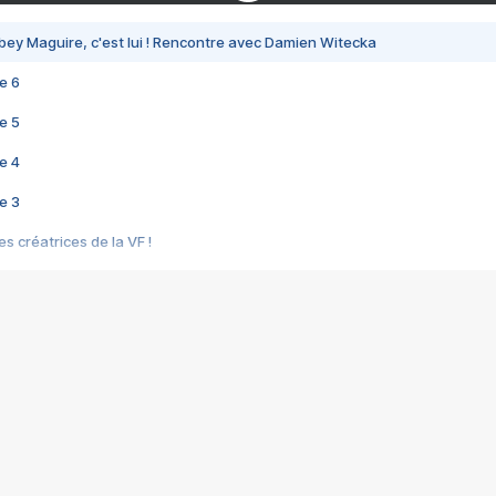
bey Maguire, c'est lui ! Rencontre avec Damien Witecka
e 6
e 5
e 4
e 3
s créatrices de la VF !
e 2
e 1
e Mektoub My Love arrive enfin ! Rencontre avec Shaïn Boumedine et Sal
i : après Toni en famille
elle réalise le bouleversant Dites lui que je l'aime
ais ! Rencontre autour de Vie privée de Rebecca Zlotowski