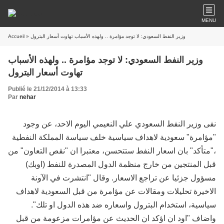
MENU
Accueil
» وزير النفط السعودي: لا توجد مؤامرة .. ولهذه الأسباب تهاوت أسعار البترول
وزير النفط السعودي: لا توجد مؤامرة .. ولهذه الأسباب
تهاوت أسعار البترول
Publié le 21/12/2014 à 13:33
Par
nehar
نفى وزير النفط السعودي علي النعيمي اليوم الاحد، عن وجود
"مؤامرة" سعودية لاهداف سياسية خلف سياسة المملكة النفطية
،"متأكد" بان اسعار النفط ستتحسن، معتبرا ان "نقص التعاون" من
قبل المنتجين من خارج منظمة الدول المصدرة للنفط (اوبك)
مسؤول جزئيا عن تراجع الاسعار. وقال "انتشرت في الآونة
الاخيرة تحليلات ومقالات عن مؤامرة من قبل السعودية لاهداف
سياسية، استخدام البترول واسعاره ضد هذه الدول او تلك".
واضاف "اود ان اؤكد ان الحديث عن مؤامرات مزعومة من قبل