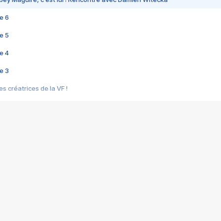
e 6
e 5
e 4
e 3
s créatrices de la VF !
e 2
e 1
e Mektoub My Love arrive enfin ! Rencontre avec Shaïn Boumedine et Sal
i : après Toni en famille
elle réalise le bouleversant Dites lui que je l'aime
ais ! Rencontre autour de Vie privée de Rebecca Zlotowski
 de Marguerite, Grave... Rencontre avec Ella Rumpf