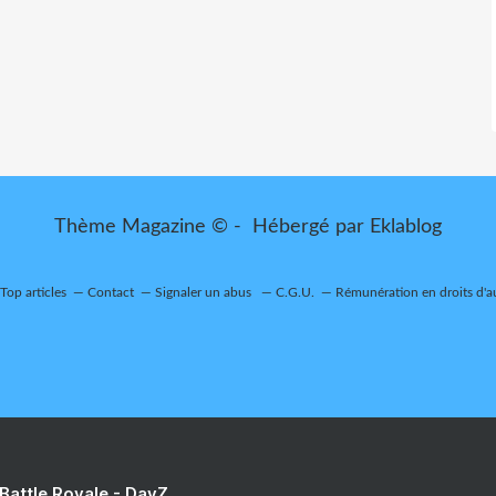
Thème Magazine © - Hébergé par
Eklablog
Top articles
Contact
Signaler un abus
C.G.U.
Rémunération en droits d'a
 Battle Royale - DayZ