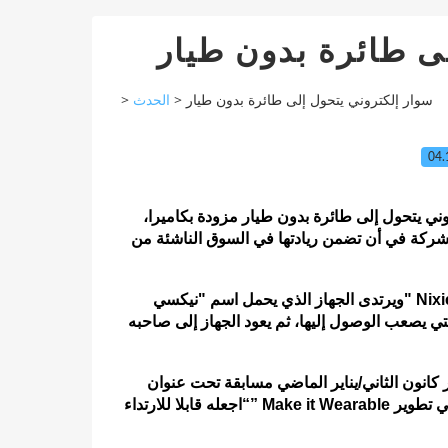
ى طائرة بدون طيار
>
الحدث
>
سوار إلكتروني يتحول إلى طائرة بدون طيار
04.
ني يتحول إلى طائرة بدون طيار مزودة بكاميرا
مل الشركة في أن تضمن ريادتها في السوق الناشئة من
ويرتدى الجهاز الذي يحمل اسم "نيكسي" Nixie، والذي يستهدف متسلقي الصخور، حول المعصم ويتحول إلى
تي يصعب الوصول إليها، ثم يعود الجهاز إلى صاحبه
 كانون الثاني/يناير الماضي مسابقة تحت عنوان
“اجعله قابلا للارتداء” Make it Wearable بغية تشجيع رواد الأعمال والهواة على استخدام رقائق “إنتل” في تطوير