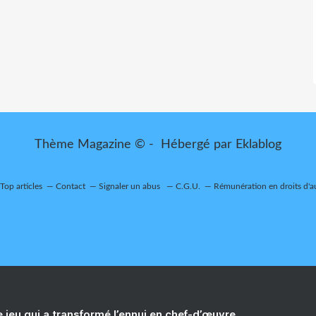
Thème Magazine © - Hébergé par
Eklablog
Top articles
Contact
Signaler un abus
C.G.U.
Rémunération en droits d'a
e jeu qui a transformé l’ennui en chef-d’œuvre